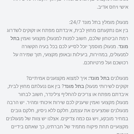
אישי ויחס אדיב.
מנעולן מומלץ בתל מונד 24/7:
בין אם נתקעתם מחוץ לבית, איבדתם מפתח או זקוקים לשדרוג
רמת הביטחון שלכם, חשוב לפנות למנעולן מקצועי ואמין
בתל
מונד
. מנעולן מוסמך יוכל לסייע לכם בכל בעיה הקשורה
למנעולים, במהירות, ביעילות ובאופן מקצועי, תוך שמירה על
רכושכם ועל פרטיותכם.
מנעולנים
בתל מונד:
איך למצוא מקצוענים אמיתיים?
זקוקים לשירותי מנעולן
בתל מונד
? בין אם ננעלתם מחוץ לבית,
איבדתם מפתח או צריכים להחליף צילינדר, חשוב לבחור
מנעולן מקצועי ואמין שיעניק לכם שירות איכותי ומהיר. יש הרבה
מנעולנים שמציעים את עצמם, חלקם ללא ניסיון, חלקם גובים
במחיר מובקע, ויש גם כמה צדיקים. אצלנו יש צוות של מנעולנים
מקצועיים תחת פיקוח מתמיד של חברתינו, כך שאתם בידיים