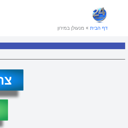
ילוג
תוכן
דף הבית
»
מנעולן במירון
צר