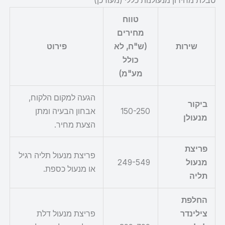
טבלת מחירון מנעולנות כללי (מעודכן)
טווח
מחירים
שירות
(ש"ח, לא
פירוט
כולל
מע"מ)
הגעה למקום הלקוח,
ביקור
150-250
אבחון הבעיה ומתן
מנעולן
הצעת מחיר.
פריצת
פריצת מנעול תליה רגיל
מנעול
249-549
או מנעול כספת.
תליה
החלפת
צילינדר
פריצת מנעול דלת